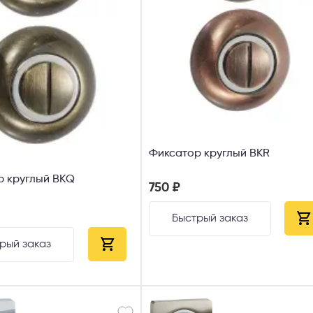
 способ связи
резвонить
Telegram
M
гласен с
Политикой конфиденциальности
и даю
согласие на обработку пер
данных
.
Фиксатор круглый ВКR
р круглый ВКQ
750 ₽
Быстрый заказ
рый заказ