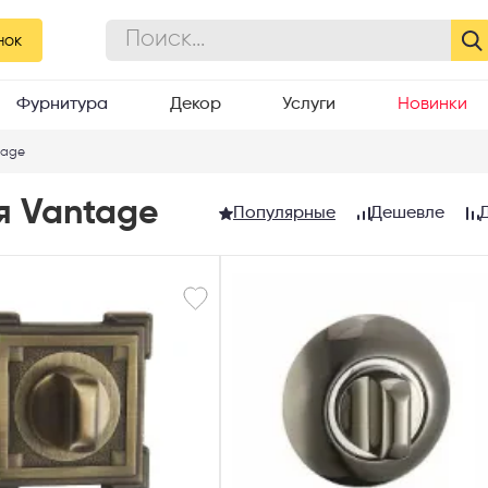
нок
Фурнитура
Декор
Услуги
Новинки
tage
я Vantage
Популярные
Дешевле