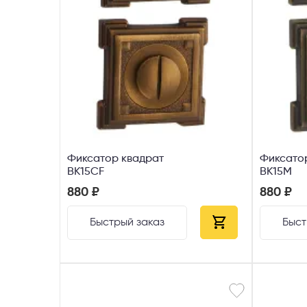
Фиксатор квадрат
Фиксато
ВК15CF
ВК15М
880 ₽
880 ₽
Быстрый заказ
Быст