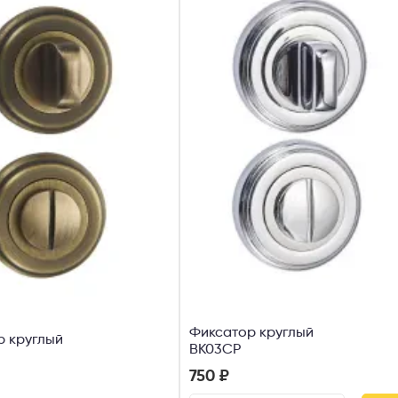
Фиксатор круглый
р круглый
ВК03СР
750 ₽