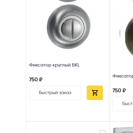
Выберите
Пе
Я со
Фиксатор круглый ВКL
Фиксато
750 ₽
750 ₽
Быстрый заказ
Быст