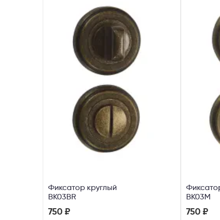
Фиксатор круглый
Фиксато
ВК03BR
ВК03М
750 ₽
750 ₽