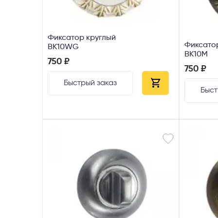
Фиксатор круглый
Фиксато
ВК10WG
ВК10М
750 ₽
750 ₽
Быстрый заказ
Быст
Телефон