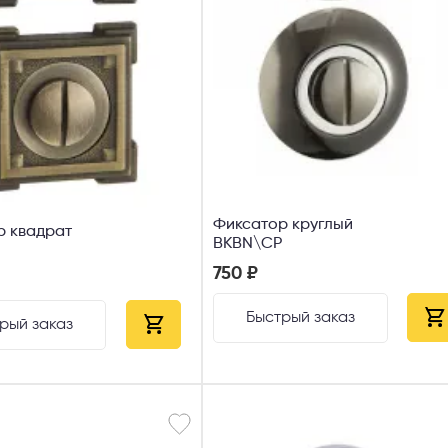
Фиксатор круглый
р квадрат
ВKBN\CP
750 ₽
Быстрый заказ
рый заказ