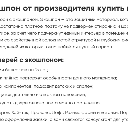
пон от производителя купить 
ери с экошпоном. Экошпон — это защитный материал, кот
достаточно плотное, поэтому не подвержен стиранию и ц
тире, за счёт чего подчеркнут единый интерьер в помещени
 со свойственной волокнистой структурой и глубоким рис
 моделей из которых точно найдётся нужный вариант.
ерей с экошпоном:
 более чем на 15 лет;
ак плёнка повторяет особенности данного материала;
х компонентов, подходит детских и спален;
дится длительно в открытом положении;
купать двери одного цвета можно постепенно.
ров: Хай-тек, Прованс, Лофт. Разные формы и вставки. По
ле оформления заявки, с вами свяжется консультант для у