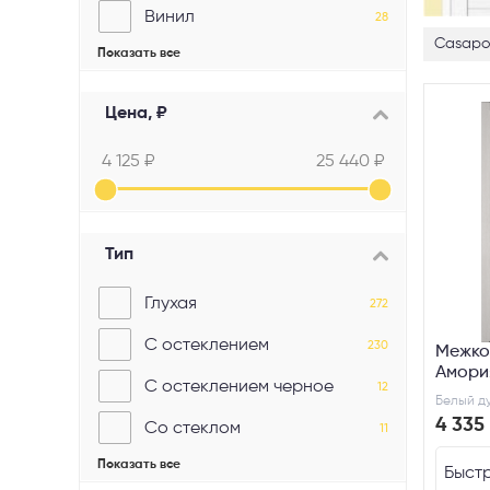
Винил
28
Casapo
Показать все
Ламинированные и ПВХ
9
Эмалекс
8
Цена, ₽
ПЭТ
1
4 125 ₽
25 440 ₽
Тип
Глухая
272
С остеклением
230
Межко
Амори
С остеклением черное
12
Белый д
4 335
Со стеклом
11
Показать все
Белое сатинированное
Быстр
6