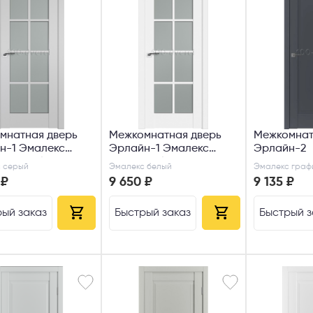
 способ связи
резвонить
Telegram
M
гласен с
Политикой конфиденциальности
и даю
согласие на обработку пер
данных
.
мнатная дверь
Межкомнатная дверь
Межкомнат
н-1 Эмалекс
Эрлайн-1 Эмалекс
Эрлайн-2
 Сатин белый
Эмалекс белый Сатин
 серый
Эмалекс белый
Эмалекс граф
белый
 ₽
9 650 ₽
9 135 ₽
ый заказ
Быстрый заказ
Быстрый з