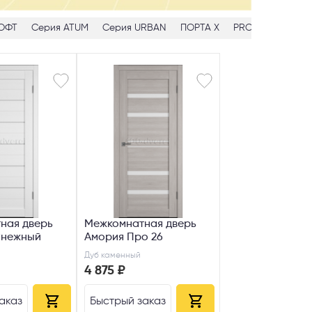
ОФТ
Серия ATUM
Серия URBAN
ПОРТА Х
PROFILDOORS
ная дверь
Межкомнатная дверь
Снежный
Амория Про 26
Дуб каменный
4 875 ₽
аказ
Быстрый заказ