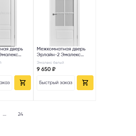
ная дверь
Межкомнатная дверь
Эмалекс
Эрлайн-2 Эмалекс
белый ДО
й
Эмалекс белый
9 650 ₽
аказ
Быстрый заказ
...
24