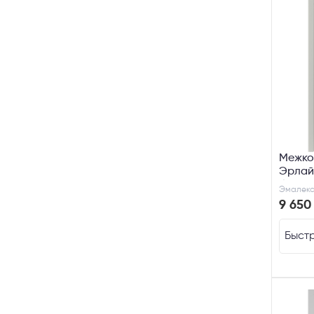
Межко
Эрлай
бежев
Эмалекс
9 650
Телефон
Быстр