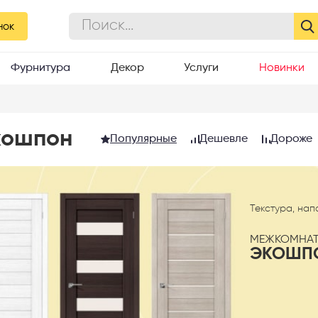
нок
Фурнитура
Декор
Услуги
Новинки
кошпон
Популярные
Дешевле
Дороже
Текстура, на
МЕЖКОМНАТ
ЭКОШП