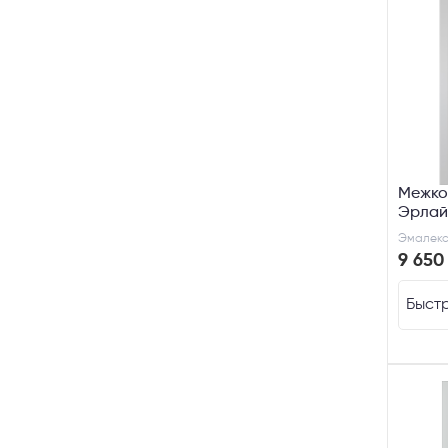
Выберите
Пе
Я со
Межко
Эрлай
серый
Эмалекс
9 650
Быстр