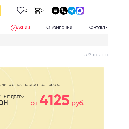
0
0
Акции
О компании
Контакты
572 товара
поминающая настоящее дерево!
4125
НЫЕ ДВЕРИ
ОН
от
руб.