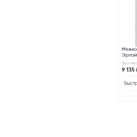
Межко
Эрлай
Эмалекс
9 135 
Быстр