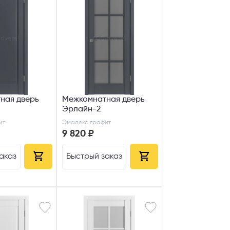
AX
сональных
ная дверь
Межкомнатная дверь
Эрлайн-2
ит
Эмалекс графит
9 820 ₽
аказ
Быстрый заказ