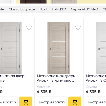
rte
Classic Baguette
NEXT
ЛУИДЖИ
Серия ATUM PRO
С
мнатная дверь
Межкомнатная дверь
Межкомнат
я 5
Амория 5 Капучино
Амория 5 
Сатин белый
уб
Капучино
Снежный
 ₽
4 335 ₽
4 335 ₽
ый заказ
Быстрый заказ
Быстрый з