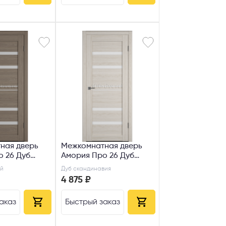
ная дверь
Межкомнатная дверь
 26 Дуб
Амория Про 26 Дуб
й Сатин
скандинавия ДО
й
Дуб скандинавия
4 875 ₽
аказ
Быстрый заказ