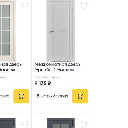
ная дверь
Межкомнатная дверь
Эмалекс
Эрлайн-1 Эмалекс
Сатин белый
серый
чный
Эмалекс серый
9 135 ₽
аказ
Быстрый заказ