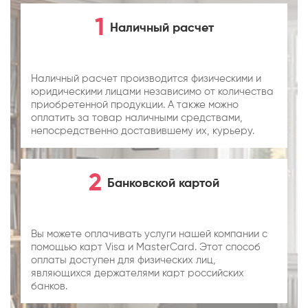
1
Наличный расчет
Перезвонить
Telegram
Наличный расчет производится физическими и
юридическими лицами независимо от количества
MAX
приобретенной продукции. А также можно
оплатить за товар наличными средствами,
непосредственно доставившему их, курьеру.
Я согласен с
Политикой конфиденциальности
и даю
согласие на
обработку персональных данных
.
2
Банковской картой
Вы можете оплачивать услуги нашей компании с
помощью карт Visa и MasterCard. Этот способ
оплаты доступен для физических лиц,
являющихся держателями карт российских
банков.