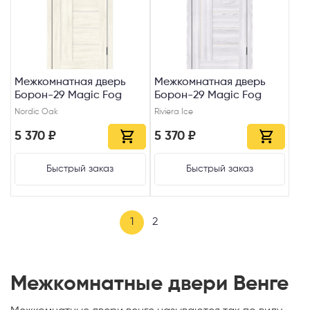
Выберите способ связи
Перезвонить
Telegram
Межкомнатная дверь
Межкомнатная дверь
Борон-29 Magic Fog
Борон-29 Magic Fog
Nordic Oak
Riviera Ice
MAX
5 370 ₽
5 370 ₽
Я согласен с
Политикой конфиденциальности
и даю
согласие на об
Быстрый заказ
Быстрый заказ
данных
.
1
2
Межкомнатные двери Венге