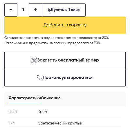
-
+
Купить в 1 клик
Добавить в корзину
Телефон
Складская программа осуществляется по предоплате от 20%
На заказные и предзаказные позиции предоплата от 70%
Заказать бесплатный замер
Выберите способ связи
Проконсультироваться
Перезвонить
Telegram
Характеристики
Описание
MAX
Цвет
Хром
Тип
Сантехнический круглый
Я согласен с
Политикой конфиденциальности
и даю
согласие на