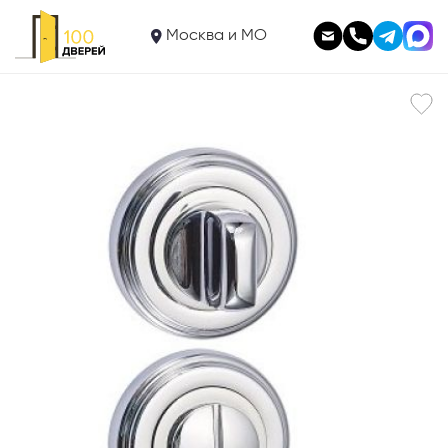
750
Фиксатор круглый ВК03СР
Москва и МО
В корзину