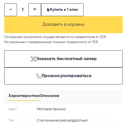
-
+
Купить в 1 клик
Добавить в корзину
Телефон
Складская программа осуществляется по предоплате от 20%
На заказные и предзаказные позиции предоплата от 70%
Заказать бесплатный замер
Выберите способ связи
Проконсультироваться
Перезвонить
Telegram
Характеристики
Описание
MAX
Цвет
Матовая бронза
Тип
Сантехнический квадратный
Я согласен с
Политикой конфиденциальности
и даю
согласие на