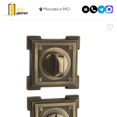
880
Фиксатор квадрат ВК15М
Москва и МО
В корзину