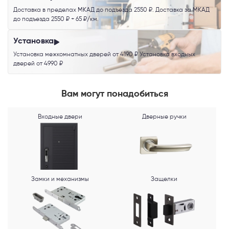
Доставка в пределах МКАД до подъезда 2550 ₽. Доставка за МКАД
до подъезда 2550 ₽ + 65 ₽/км.
Телефон
Установка
Установка межкомнатных дверей от 4190 ₽ Установка входных
дверей от 4990 ₽
Выберите способ связи
Вам могут понадобиться
Перезвонить
Входные двери
Дверные ручки
Telegram
MAX
Замки и механизмы
Защелки
Я согласен с
Политикой конфиденциальности
и даю
согласие на
обработку персональных данных
.