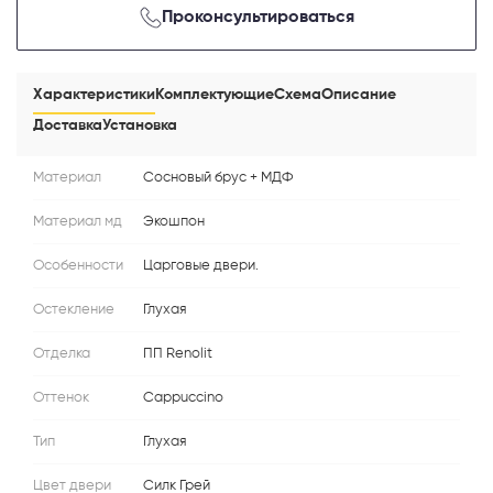
Проконсультироваться
Характеристики
Комплектующие
Схема
Описание
Доставка
Установка
Материал
Сосновый брус + МДФ
Материал мд
Экошпон
Особенности
Царговые двери.
Остекление
Глухая
Отделка
ПП Renolit
Оттенок
Cappuccino
Тип
Глухая
Цвет двери
Силк Грей