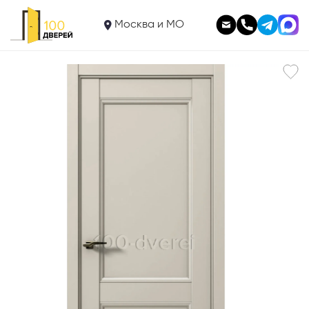
11 940
Межкомнатная дверь
Москва и МО
Призм 25 Силк Грей глухая
В корзину