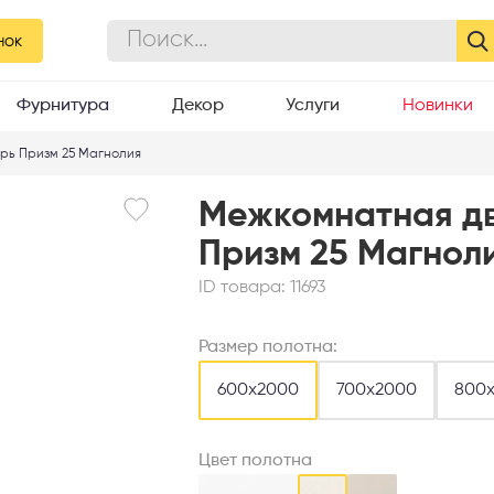
 глухая
нок
Фурнитура
Декор
Услуги
Новинки
рь Призм 25 Магнолия
Межкомнатная д
Призм 25 Магноли
ID товара:
11693
Размер полотна:
600х2000
700х2000
800
Цвет полотна