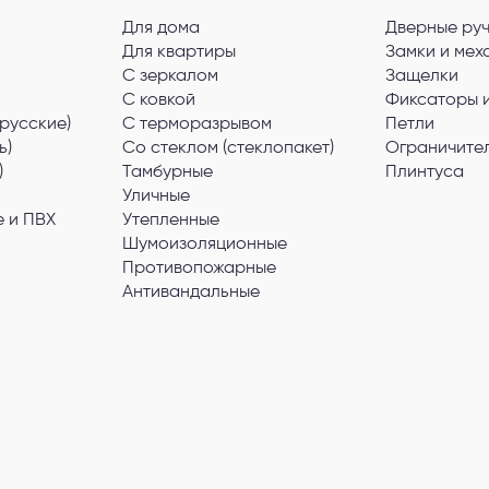
Для дома
Дверные ру
Для квартиры
Замки и мех
С зеркалом
Защелки
С ковкой
Фиксаторы 
русские)
С терморазрывом
Петли
ь)
Со стеклом (стеклопакет)
Ограничите
)
Тамбурные
Плинтуса
Уличные
 и ПВХ
Утепленные
Шумоизоляционные
Противопожарные
Антивандальные