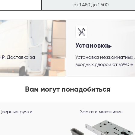
от 1 480 до 1 500
Установка
 ₽. Доставка за
Установка межкомнатных д
 способ связи
входных дверей от 4990 ₽
резвонить
Telegram
M
Вам могут понадобиться
гласен с
Политикой конфиденциальности
и даю
согласие на обработку пер
данных
.
Дверные ручки
Замки и механизмы