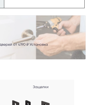
верей от 4190 ₽ Установка
AX
сональных
Защелки