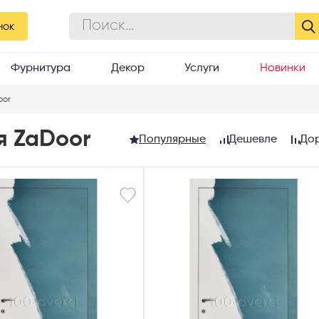
нок
Фурнитура
Декор
Услуги
Новинки
oor
я ZaDoor
Популярные
Дешевле
До