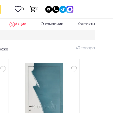
0
0
Акции
О компании
Контакты
43 товара
роже