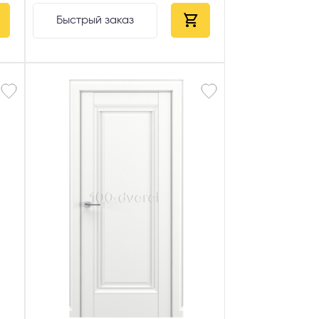
Быстрый заказ
AX
сональных