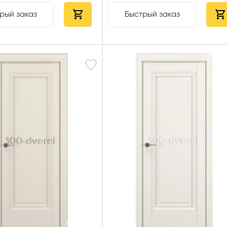
 способ связи
рый заказ
Быстрый заказ
резвонить
Telegram
M
гласен с
Политикой конфиденциальности
и даю
согласие на обработку пер
данных
.