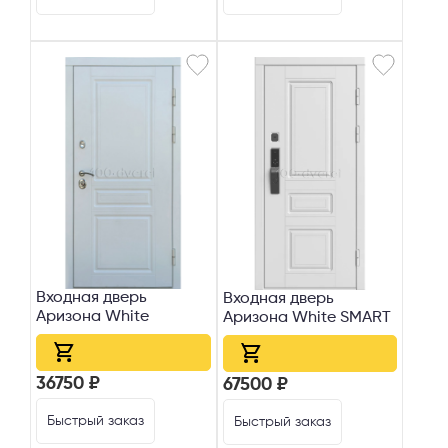
Выберите способ связи
Перезвонить
Telegram
MAX
Я согласен с
Политикой конфиденциальности
и даю
согласие на
обработку персональных данных
.
Входная дверь
Входная дверь
Аризона White
Аризона White SMART
36750 ₽
67500 ₽
Быстрый заказ
Быстрый заказ