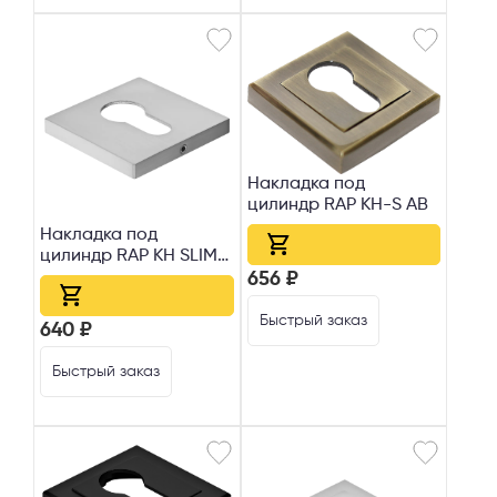
Выберите способ связи
Перезвонить
Telegram
Накладка под
цилиндр RAP KH-S AB
MAX
Накладка под
цилиндр RAP KH SLIM-
S SC
656 ₽
Я согласен с
Политикой конфиденциальности
и даю
согласие на
обработку персональных данных
.
Быстрый заказ
640 ₽
Быстрый заказ