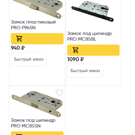
Замок пластиковый
PRO Р96SN
Выберите способ связи
Замок под цилиндр
PRO МС85BL
Перезвонить
940 ₽
Telegram
1090 ₽
Быстрый заказ
Быстрый заказ
MAX
Я согласен с
Политикой конфиденциальности
и даю
согласие на
обработку персональных данных
.
Замок под цилиндр
PRO МС85SN