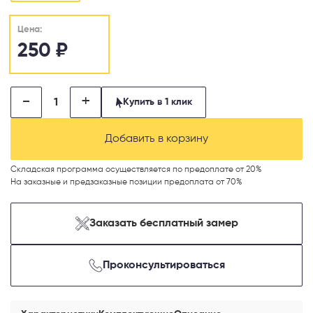
Цена:
250
₽
-
+
Купить в 1 клик
Добавить в корзину
Телефон
Складская программа осуществляется по предоплате от 20%
На заказные и предзаказные позиции предоплата от 70%
Заказать бесплатный замер
Выберите способ связи
Перезвонить
Проконсультироваться
Telegram