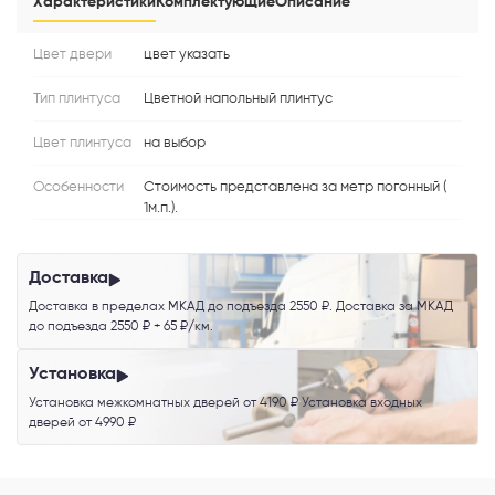
Характеристики
Комплектующие
Описание
MAX
Цвет двери
цвет указать
Тип плинтуса
Цветной напольный плинтус
Я согласен с
Политикой конфиденциальности
и даю
согласие на
обработку персональных данных
.
Цвет плинтуса
на выбор
Особенности
Стоимость представлена за метр погонный (
1м.п.).
Доставка
Доставка в пределах МКАД до подъезда 2550 ₽. Доставка за МКАД
до подъезда 2550 ₽ + 65 ₽/км.
Установка
Установка межкомнатных дверей от 4190 ₽ Установка входных
дверей от 4990 ₽