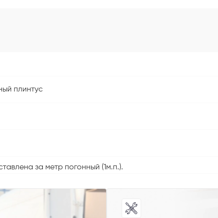
ный плинтус
 способ связи
тавлена за метр погонный (1м.п.).
резвонить
Telegram
M