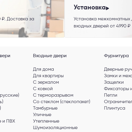
гласен с
Политикой конфиденциальности
и даю
согласие на обработку пер
данных
.
Установка
 ₽. Доставка за
Установка межкомнатных д
входных дверей от 4990 ₽
вери
Входные двери
Фурнитура
Для дома
Дверные ру
Для квартиры
Замки и мех
С зеркалом
Защелки
С ковкой
Фиксаторы 
русские)
С терморазрывом
Петли
ь)
Со стеклом (стеклопакет)
Ограничите
)
Тамбурные
Плинтуса
Уличные
 и ПВХ
Утепленные
Шумоизоляционные