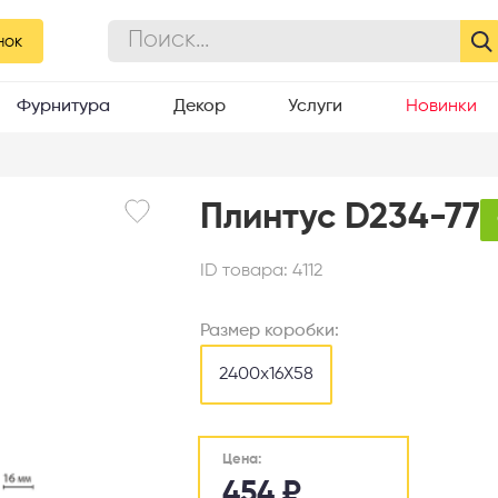
нок
Фурнитура
Декор
Услуги
Новинки
Плинтус D234-77
ID товара:
4112
Размер коробки:
2400х16Х58
Цена:
454
₽