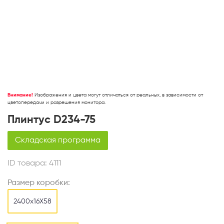
Внимание!
Изображения и цвета могут отличаться от реальных, в зависимости от
цветопередачи и разрешения монитора.
Плинтус D234-75
Складская программа
ID товара:
4111
Размер коробки:
2400х16Х58