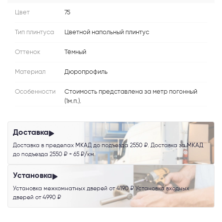
Цвет
75
MAX
Тип плинтуса
Цветной напольный плинтус
Я согласен с
Политикой конфиденциальности
и даю
согласие на
Оттенок
Тёмный
обработку персональных данных
.
Материал
Дюропрофиль
Особенности
Стоимость представлена за метр погонный
(1м.п.).
Доставка
Доставка в пределах МКАД до подъезда 2550 ₽. Доставка за МКАД
до подъезда 2550 ₽ + 65 ₽/км.
Установка
Установка межкомнатных дверей от 4190 ₽ Установка входных
дверей от 4990 ₽