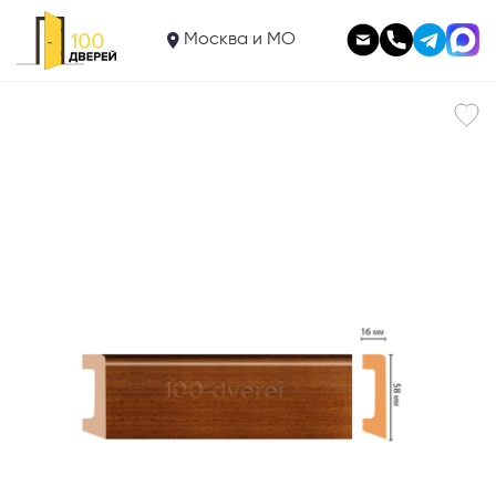
454
Плинтус D234-75
Москва и МО
В корзину