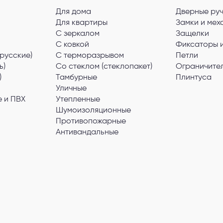
Для дома
Дверные ру
Для квартиры
Замки и мех
С зеркалом
Защелки
С ковкой
Фиксаторы 
русские)
С терморазрывом
Петли
ь)
Со стеклом (стеклопакет)
Ограничите
)
Тамбурные
Плинтуса
Уличные
 и ПВХ
Утепленные
Шумоизоляционные
Противопожарные
Антивандальные