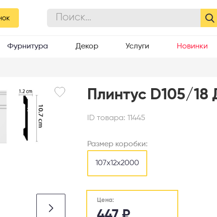
нок
Фурнитура
Декор
Услуги
Новинки
Плинтус D105/18
ID товара:
11445
Размер коробки:
107x12x2000
Цена:
447
₽