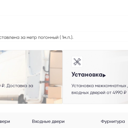
авлена за метр погонный ( 1м.п.).
 способ связи
резвонить
Telegram
M
Установка
 ₽. Доставка за
Установка межкомнатных д
входных дверей от 4990 ₽
гласен с
Политикой конфиденциальности
и даю
согласие на обработку пер
данных
.
вери
Входные двери
Фурнитура