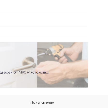
AX
верей от 4190 ₽ Установка
сональных
Покупателям