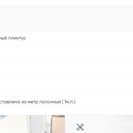
ный плинтус
 способ связи
авлена за метр погонный ( 1м.п.).
резвонить
Telegram
M