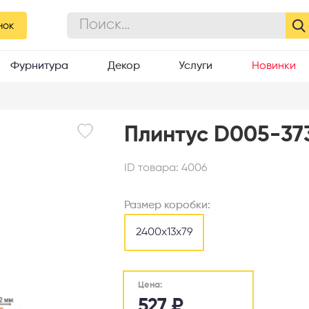
нок
Фурнитура
Декор
Услуги
Новинки
Плинтус D005-37
ID товара:
4006
Размер коробки:
2400х13х79
Цена:
527
₽