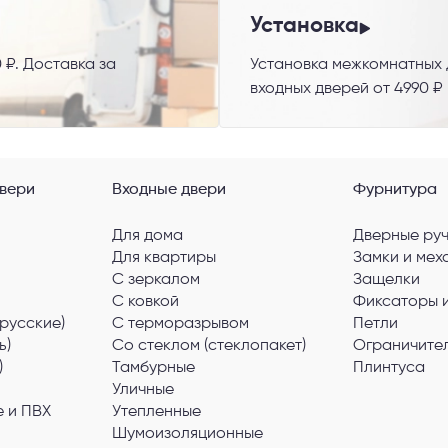
гласен с
Политикой конфиденциальности
и даю
согласие на обработку пер
данных
.
Установка
 ₽. Доставка за
Установка межкомнатных д
входных дверей от 4990 ₽
вери
Входные двери
Фурнитура
Для дома
Дверные ру
Для квартиры
Замки и мех
С зеркалом
Защелки
С ковкой
Фиксаторы 
русские)
С терморазрывом
Петли
ь)
Со стеклом (стеклопакет)
Ограничите
)
Тамбурные
Плинтуса
Уличные
 и ПВХ
Утепленные
Шумоизоляционные