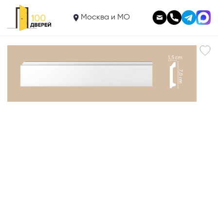
356
Плинтус A025/34
Москва и МО
В корзину