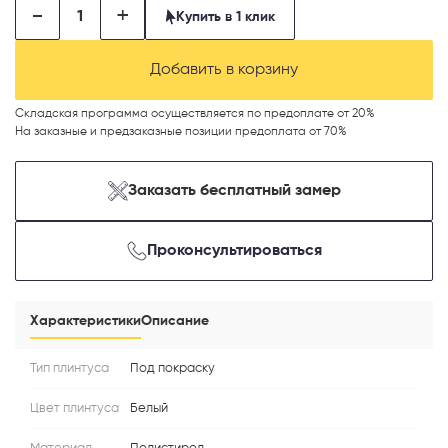
-
+
Купить в 1 клик
Добавить в корзину
Складская программа осуществляется по предоплате от 20%
На заказные и предзаказные позиции предоплата от 70%
Телефон
Заказать бесплатный замер
Проконсультироваться
Выберите способ связи
Перезвонить
Характеристики
Описание
Telegram
Тип плинтуса
Под покраску
Цвет плинтуса
Белый
MAX