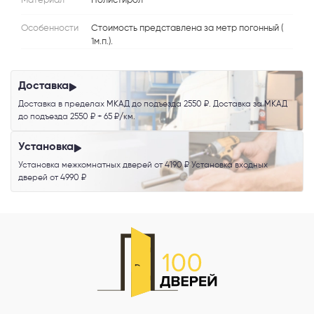
Материал
Полистирол
Я согласен с
Политикой конфиденциальности
и даю
согласие на
Особенности
Стоимость представлена за метр погонный (
обработку персональных данных
.
1м.п.).
Доставка
Доставка в пределах МКАД до подъезда 2550 ₽. Доставка за МКАД
до подъезда 2550 ₽ + 65 ₽/км.
Установка
Установка межкомнатных дверей от 4190 ₽ Установка входных
дверей от 4990 ₽