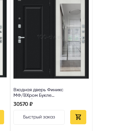
Входная дверь Финикс
МФ/BХром Букле
черное/Бьянко Мелинга
30570 ₽
Быстрый заказ