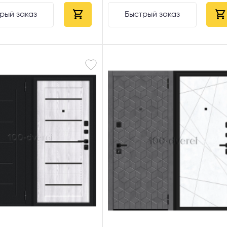
 способ связи
рый заказ
Быстрый заказ
резвонить
Telegram
M
гласен с
Политикой конфиденциальности
и даю
согласие на обработку пер
данных
.