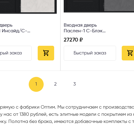
дверь
Входная дверь
1 Инсайд/С-
Паслен-1 С-Блэк
Инсайд Букле черное
27270 ₽
рый заказ
Быстрый заказ
1
2
3
рямую с фабрики Оптим. Мы сотрудничаем с производства
у нас от 1380 рублей, есть элитные модели с покрытием из
нку. Полотна без брака, имеются добавочные комплекты с 