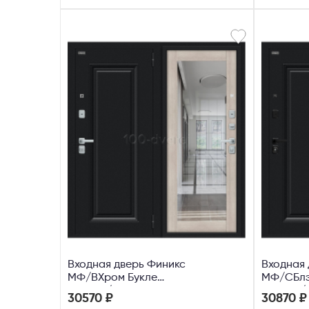
Телефон
Входная дверь Финикс
Входная 
МФ/BХром Букле
МФ/СБлэ
черное/Капучино
черное/
30570 ₽
30870 ₽
Мелинга