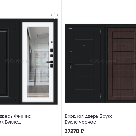
дверь Финикс
Входная дверь Брукс
к Букле
Букле черное
Вайт Силк
27270 ₽