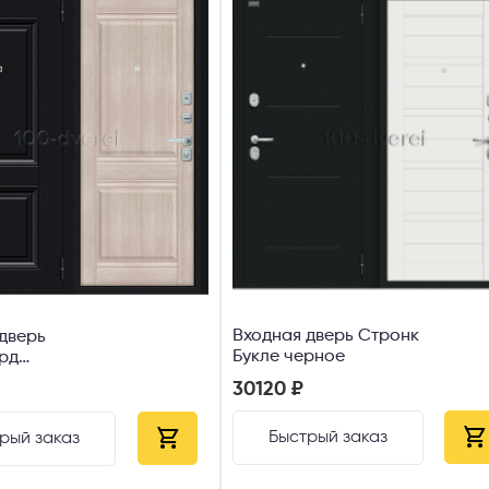
Входная дверь Стронк
дверь
Букле черное
рд
rome
30120 ₽
ino Melinga
Быстрый заказ
рый заказ