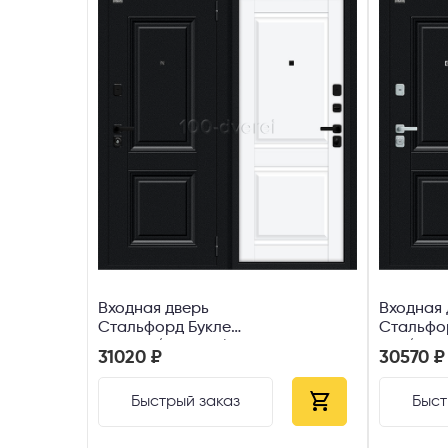
Входная дверь
Входная 
Стальфорд Букле
Стальфо
черное/White Silk
МФ/BCh
31020 ₽
30570 ₽
Cappucc
Быстрый заказ
Быст