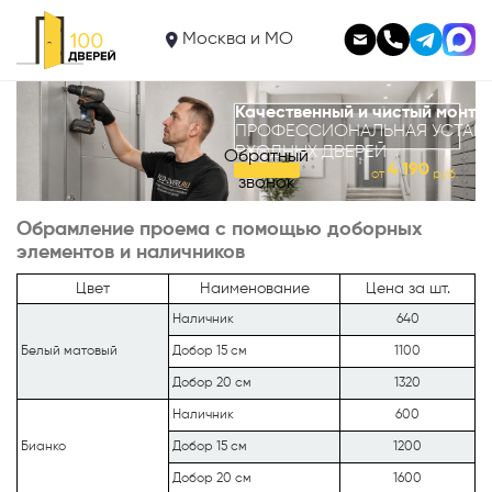
Москва и МО
Качественный и чистый монта
ПРОФЕССИОНАЛЬНАЯ УСТАН
ВХОДНЫХ ДВЕРЕЙ
Обратный
4 190
от
руб.
звонок
Обрамление проема с помощью доборных
элементов и наличников
Цвет
Наименование
Цена за шт.
Наличник
640
Белый матовый
Добор 15 см
1100
Добор 20 см
1320
Наличник
600
Бианко
Добор 15 см
1200
Добор 20 см
1600