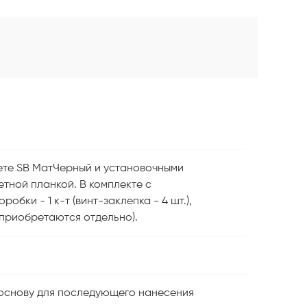
ете SB МатЧерный и установочными
тной планкой. В комплекте с
робки - 1 к-т (винт-заклепка - 4 шт.),
 (приобретаются отдельно).
 основу для последующего нанесения