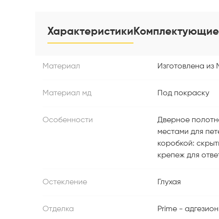
Характеристики
Комплектующие
Материал
Изготовлена из
Материал мд
Под покраску
Особенности
Дверное полотн
местами для пет
коробкой: скрыты
крепеж для ответ
Остекление
Глухая
Отделка
Prime - адгези