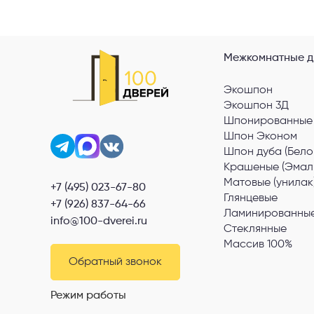
Межкомнатные д
Экошпон
Экошпон 3Д
Шпонированные
Шпон Эконом
Шпон дуба (Бело
Крашеные (Эмал
Матовые (унилак
+7 (495) 023-67-80
Глянцевые
+7 (926) 837-64-66
Ламинированные
info@100-dverei.ru
Стеклянные
Массив 100%
Обратный звонок
Режим работы