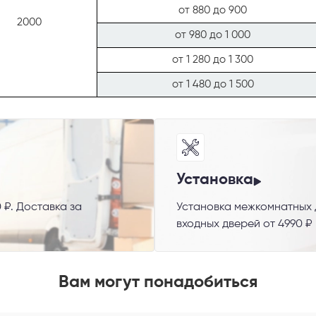
от 880 до 900
2000
от 980 до 1 000
от 1 280 до 1 300
от 1 480 до 1 500
Установка
 способ связи
 ₽. Доставка за
Установка межкомнатных д
резвонить
Telegram
M
входных дверей от 4990 ₽
Вам могут понадобиться
гласен с
Политикой конфиденциальности
и даю
согласие на обработку пер
данных
.