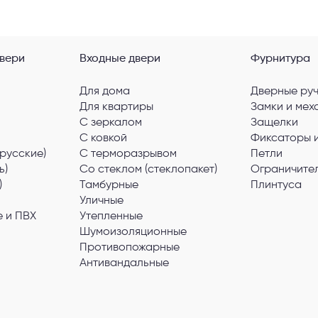
вери
Входные двери
Фурнитура
Для дома
Дверные ру
Для квартиры
Замки и мех
С зеркалом
Защелки
С ковкой
Фиксаторы 
русские)
С терморазрывом
Петли
ь)
Со стеклом (стеклопакет)
Ограничите
)
Тамбурные
Плинтуса
Уличные
 и ПВХ
Утепленные
Шумоизоляционные
Противопожарные
Антивандальные