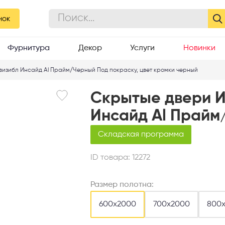
нок
Фурнитура
Декор
Услуги
Новинки
визибл Инсайд Al Прайм/Черный Под покраску, цвет кромки черный
Скрытые двери И
Инсайд Al Прайм
Складская программа
ID товара:
12272
Размер полотна:
600х2000
700х2000
800