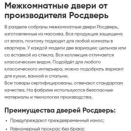
Телефон
Межкомнатные двери от
производителя Росдверь
В разделе собраны межкомнатные двери Росдверь,
Выберите способ связи
изготовленные из массива. Вся продукция защищена
от влаги, поэтому подходит для любой комнаты в
Перезвонить
квартире. У каждой модели две вариации: цельная или
со вставкой из стекла. Вся коллекция отличается
Telegram
классическим видом. Подойдёт для любого
классического интерьера, можно подобрать вариант
MAX
для кухни, ванной и спальни.
Все товары сертифицированы, отвечают стандартам
качества. На фабрике используются безопасные
Я согласен с
Политикой конфиденциальности
и даю
согласие на об
материалы и технологии производства.
данных
.
Преимущества дверей Росдверь:
Предупреждают преждевременный износ;
Равномерный прокрас без брака;