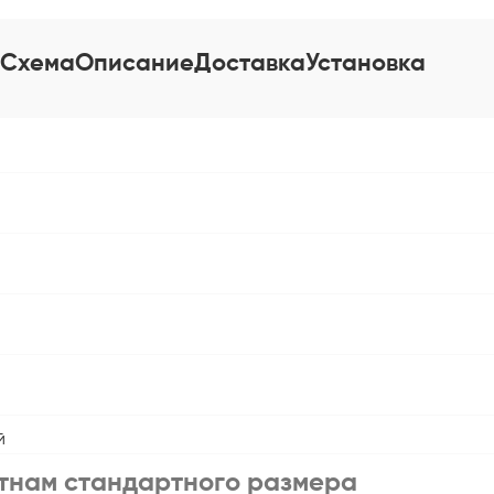
Схема
Описание
Доставка
Установка
й
тнам стандартного размера