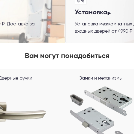
Установка
 ₽. Доставка за
Установка межкомнатных д
входных дверей от 4990 ₽
 способ связи
Вам могут понадобиться
резвонить
Telegram
M
Дверные ручки
Замки и механизмы
гласен с
Политикой конфиденциальности
и даю
согласие на обработку пер
данных
.