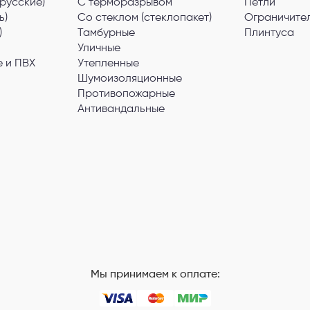
русские)
С терморазрывом
Петли
ь)
Со стеклом (стеклопакет)
Ограничите
)
Тамбурные
Плинтуса
Уличные
 и ПВХ
Утепленные
Шумоизоляционные
Противопожарные
Антивандальные
Мы принимаем к оплате: