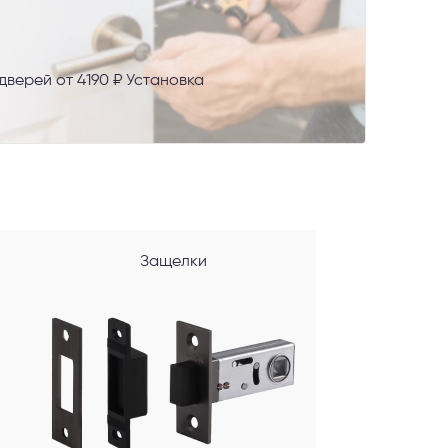
верей от 4190 ₽ Установка
AX
Защелки
сональных