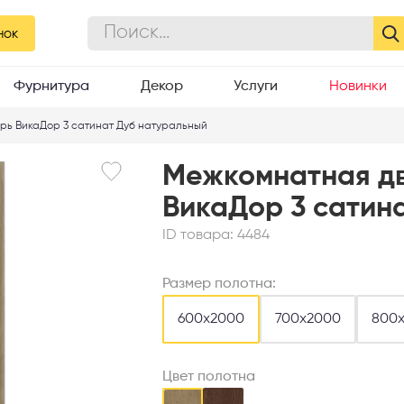
нок
Фурнитура
Декор
Услуги
Новинки
рь ВикаДор 3 сатинат Дуб натуральный
Межкомнатная д
ВикаДор 3 сатин
ID товара:
4484
Размер полотна:
600х2000
700х2000
800
Цвет полотна