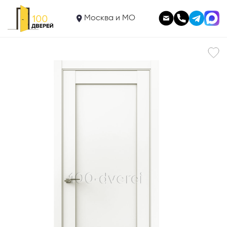
11 295
Межкомнатная дверь
Москва и МО
ПР 28 Милк глухая
В корзину