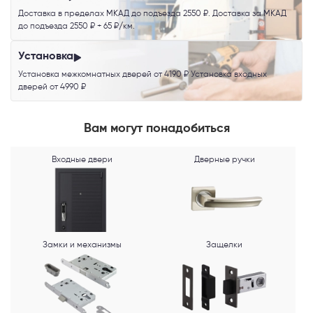
Доставка в пределах МКАД до подъезда 2550 ₽. Доставка за МКАД
до подъезда 2550 ₽ + 65 ₽/км.
Телефон
Установка
Установка межкомнатных дверей от 4190 ₽ Установка входных
дверей от 4990 ₽
Выберите способ связи
Вам могут понадобиться
Перезвонить
Входные двери
Дверные ручки
Telegram
MAX
Замки и механизмы
Защелки
Я согласен с
Политикой конфиденциальности
и даю
согласие на
обработку персональных данных
.