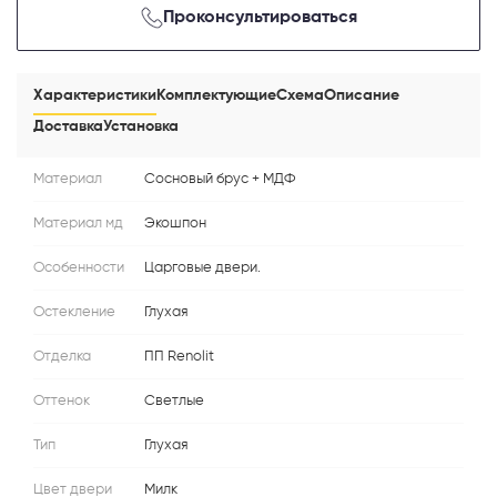
Проконсультироваться
Характеристики
Комплектующие
Схема
Описание
Доставка
Установка
Материал
Сосновый брус + МДФ
Материал мд
Экошпон
Особенности
Царговые двери.
Остекление
Глухая
Отделка
ПП Renolit
Оттенок
Светлые
Тип
Глухая
Цвет двери
Милк