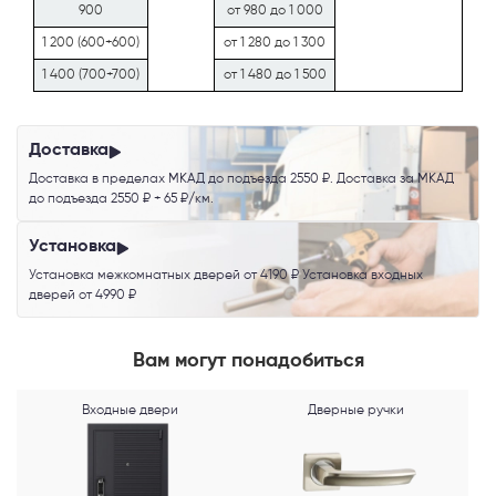
900
от 980 до 1 000
1 200 (600+600)
от 1 280 до 1 300
1 400 (700+700)
от 1 480 до 1 500
Телефон
Доставка
Доставка в пределах МКАД до подъезда 2550 ₽. Доставка за МКАД
до подъезда 2550 ₽ + 65 ₽/км.
Выберите способ связи
Установка
Установка межкомнатных дверей от 4190 ₽ Установка входных
Перезвонить
дверей от 4990 ₽
Telegram
Вам могут понадобиться
MAX
Входные двери
Дверные ручки
Я согласен с
Политикой конфиденциальности
и даю
согласие на
обработку персональных данных
.