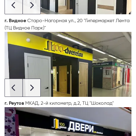
г. Видное
Старо-Нагорная ул., 20 "Гипермаркет Лента
(ТЦ Видное Парк)"
г. Реутов
МКАД, 2-й километр, д.2, ТЦ "Шоколад"