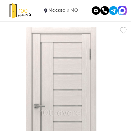
5 475
Межкомнатная дверь
Москва и МО
Луран-17 экошпон
В корзину