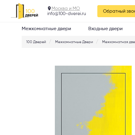
GHOST кромка Bla
Москва и МО
Обратный зво
info@100-dverei.ru
Межкомнатные двери
Входные двери
100 Дверей
Межкомнатные Двери
Межкомнатная две