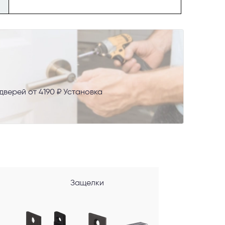
верей от 4190 ₽ Установка
AX
сональных
Защелки