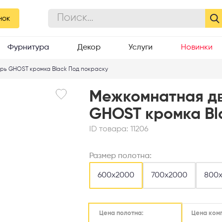
ck
нок
Фурнитура
Декор
Услуги
Новинки
рь GHOST кромка Black Под покраску
Межкомнатная д
GHOST кромка Bl
ID товара:
11206
Размер полотна:
600х2000
700х2000
800
Цена ком
Цена полотна: