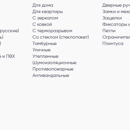
Для дома
Дверные ру
Для квартиры
Замки и мех
С зеркалом
Защелки
С ковкой
Фиксаторы 
русские)
С терморазрывом
Петли
ь)
Со стеклом (стеклопакет)
Ограничите
)
Тамбурные
Плинтуса
Уличные
 и ПВХ
Утепленные
Шумоизоляционные
Противопожарные
Антивандальные