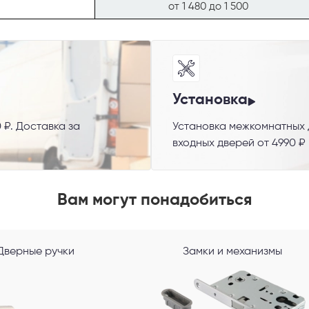
от 1 480 до 1 500
Установка
 ₽. Доставка за
Установка межкомнатных д
 способ связи
входных дверей от 4990 ₽
резвонить
Telegram
M
Вам могут понадобиться
гласен с
Политикой конфиденциальности
и даю
согласие на обработку пер
данных
.
Дверные ручки
Замки и механизмы