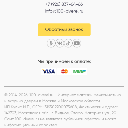
+7 (926) 837-64-66
info@100-dverei.ru
Перезвонить
Telegram
Обратный звонок
MAX
Я согласен с
Политикой конфиденциальности
и даю
согласие на
Мы принимаем к оплате:
обработку персональных данных
.
© 2014-2026, 100-dverei.ru - Интернет магазин межкомнатных
и входных дверей в Москве и Московской области
ИП Кулис И.П.
, ОГРН: 319502700075608, Фактический адрес:
142703, Московская обл., г. Видное, Старо-Нагорная ул., 20
Сайт 100-dverei.ru не является публичной офертой и носит
информационный характер