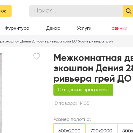
ясень ривьера грей ДО
нок
Фурнитура
Декор
Услуги
Новинки
рь экошпон Дения 28 ясень ривьера грей ДО Ясень ривьера грей
Межкомнатная д
экошпон Дения 2
ривьера грей ДО
Складская программа
ID товара:
11405
Размер полотна:
600х2000
700х2000
800