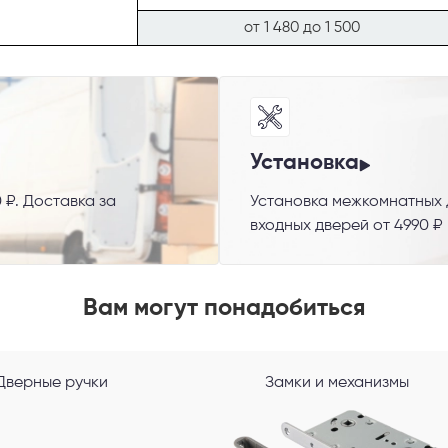
от 1 480 до 1 500
Установка
 ₽. Доставка за
Установка межкомнатных д
 способ связи
входных дверей от 4990 ₽
резвонить
Telegram
M
Вам могут понадобиться
гласен с
Политикой конфиденциальности
и даю
согласие на обработку пер
данных
.
Дверные ручки
Замки и механизмы