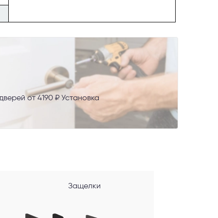
верей от 4190 ₽ Установка
AX
сональных
Защелки