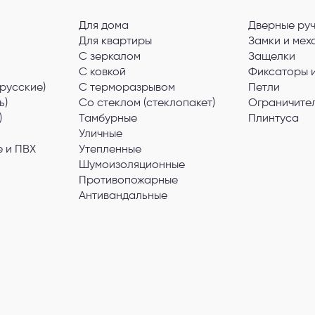
Для дома
Дверные ру
Для квартиры
Замки и мех
С зеркалом
Защелки
С ковкой
Фиксаторы 
русские)
С терморазрывом
Петли
ь)
Со стеклом (стеклопакет)
Ограничите
)
Тамбурные
Плинтуса
Уличные
 и ПВХ
Утепленные
Шумоизоляционные
Противопожарные
Антивандальные