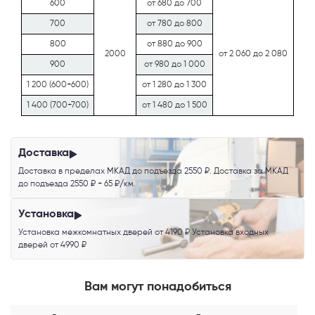
600
от 680 до 700
700
от 780 до 800
800
от 880 до 900
2000
от 2 060 до 2 080
900
от 980 до 1 000
1 200 (600+600)
от 1 280 до 1 300
1 400 (700+700)
от 1 480 до 1 500
Телефон
Доставка
Доставка в пределах МКАД до подъезда 2550 ₽. Доставка за МКАД
Выберите способ связи
до подъезда 2550 ₽ + 65 ₽/км.
Перезвонить
Установка
Установка межкомнатных дверей от 4190 ₽ Установка входных
дверей от 4990 ₽
Telegram
Вам могут понадобиться
MAX