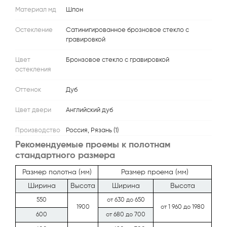
Материал мд
Шпон
Остекление
Сатинигированное брозновое стекло с
гравировкой
Цвет
Бронзовое стекло с гравировкой
остекления
Оттенок
Дуб
Цвет двери
Английский дуб
Производство
Россия, Рязань (1)
Рекомендуемые проемы к полотнам
стандартного размера
Размер полотна (мм)
Размер проема (мм)
Ширина
Высота
Ширина
Высота
550
от 630 до 650
1900
от 1 960 до 1980
600
от 680 до 700