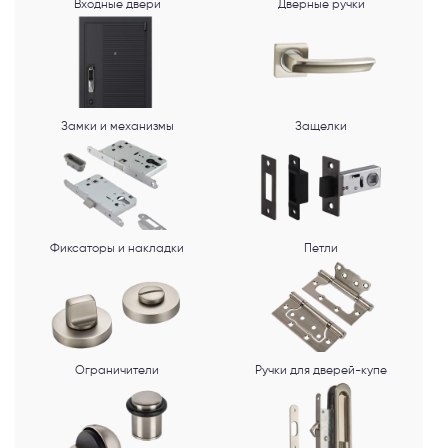
Входные двери
Дверные ручки
Я согласен с
Политикой конфиденциальности
и даю
согласие на
обработку персональных данных
.
Замки и механизмы
Защелки
Фиксаторы и накладки
Петли
Ограничители
Ручки для дверей-купе