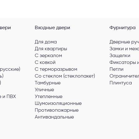
вери
Входные двери
Фурнитура
Для дома
Дверные ру
Для квартиры
Замки и мех
С зеркалом
Защелки
С ковкой
Фиксаторы 
русские)
С терморазрывом
Петли
ь)
Со стеклом (стеклопакет)
Ограничите
)
Тамбурные
Плинтуса
Уличные
 и ПВХ
Утепленные
Шумоизоляционные
Противопожарные
Антивандальные