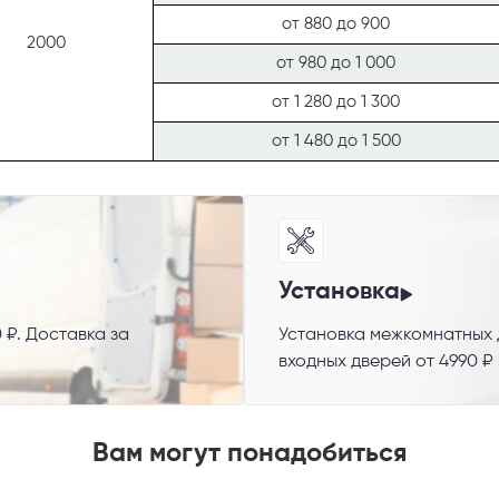
от 880 до 900
2000
от 980 до 1 000
от 1 280 до 1 300
от 1 480 до 1 500
 способ связи
Установка
 ₽. Доставка за
Установка межкомнатных д
резвонить
Telegram
M
входных дверей от 4990 ₽
гласен с
Политикой конфиденциальности
и даю
согласие на обработку пер
Вам могут понадобиться
данных
.