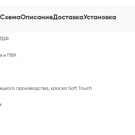
Схема
Описание
Доставка
Установка
МДФ
 и ПВХ
ецкого производства, краска Soft Touch
й