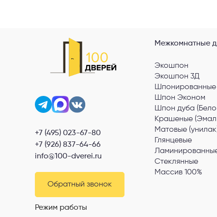
Межкомнатные д
Экошпон
Экошпон 3Д
Шпонированные
Шпон Эконом
Шпон дуба (Бело
Крашеные (Эмал
Матовые (унилак
+7 (495) 023-67-80
Глянцевые
+7 (926) 837-64-66
Ламинированные
info@100-dverei.ru
Стеклянные
Массив 100%
Обратный звонок
Режим работы