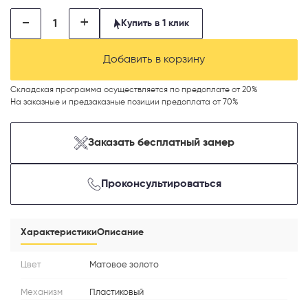
-
+
Купить в 1 клик
Добавить в корзину
Телефон
Складская программа осуществляется по предоплате от 20%
На заказные и предзаказные позиции предоплата от 70%
Заказать бесплатный замер
Выберите способ связи
Проконсультироваться
Перезвонить
Telegram
Характеристики
Описание
MAX
Цвет
Матовое золото
Механизм
Пластиковый
Я согласен с
Политикой конфиденциальности
и даю
согласие на