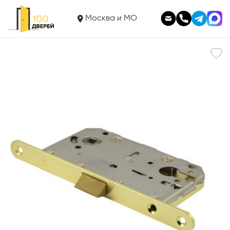
940
Замок под цилиндр Р85SB
Москва и МО
В корзину