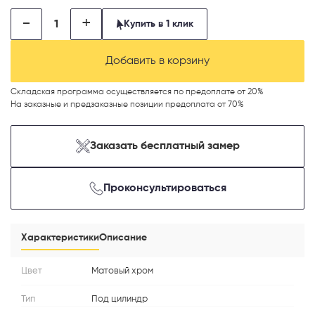
-
+
Купить в 1 клик
Добавить в корзину
Телефон
Складская программа осуществляется по предоплате от 20%
На заказные и предзаказные позиции предоплата от 70%
Заказать бесплатный замер
Выберите способ связи
Проконсультироваться
Перезвонить
Telegram
Характеристики
Описание
MAX
Цвет
Матовый хром
Тип
Под цилиндр
Я согласен с
Политикой конфиденциальности
и даю
согласие на