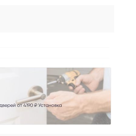
AX
верей от 4190 ₽ Установка
сональных