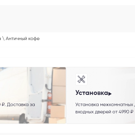
 \ Античный кофе
 способ связи
резвонить
Telegram
M
Установка
 ₽. Доставка за
Установка межкомнатных д
гласен с
Политикой конфиденциальности
и даю
согласие на обработку пер
входных дверей от 4990 ₽
данных
.