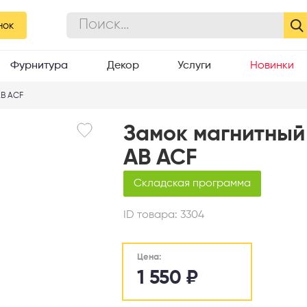
нок
Фурнитура
Декор
Услуги
Новинки
AB ACF
Замок магнитный
AB ACF
Складская программа
ID товара:
3304
Цена:
1 550
₽