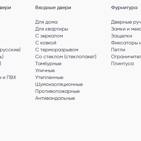
вери
Входные двери
Фурнитура
Для дома
Дверные ру
Для квартиры
Замки и мех
С зеркалом
Защелки
С ковкой
Фиксаторы 
русские)
С терморазрывом
Петли
ь)
Со стеклом (стеклопакет)
Ограничите
)
Тамбурные
Плинтуса
Уличные
 и ПВХ
Утепленные
Шумоизоляционные
Противопожарные
Антивандальные