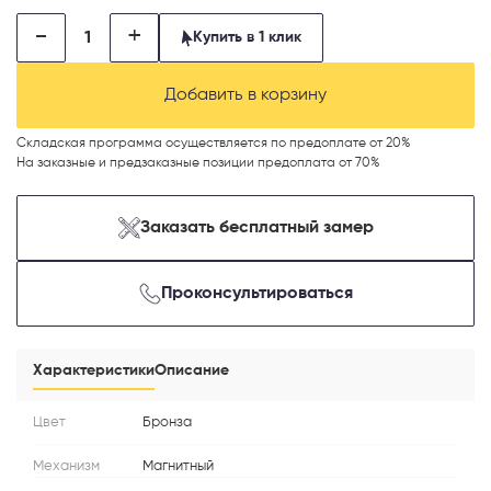
-
+
Купить в 1 клик
Добавить в корзину
Телефон
Складская программа осуществляется по предоплате от 20%
На заказные и предзаказные позиции предоплата от 70%
Заказать бесплатный замер
Выберите способ связи
Проконсультироваться
Перезвонить
Telegram
Характеристики
Описание
MAX
Цвет
Бронза
Механизм
Магнитный
Я согласен с
Политикой конфиденциальности
и даю
согласие на