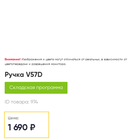
Внимание!
Изображения и цвета могут отличаться от реальных, в зависимости от
цветопередачи и разрешения монитора.
Ручка V57D
Складская программа
ID товара:
974
Цена:
1 690
₽