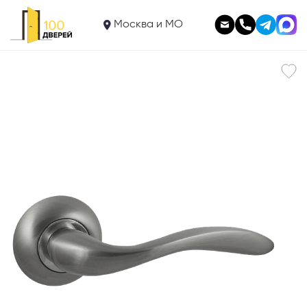
1 690
Ручка V57D
Москва и МО
В корзину