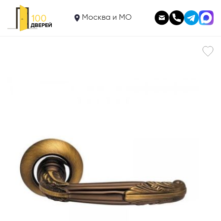
5 400
Ручка SO1O 112ACF
Москва и МО
В корзину