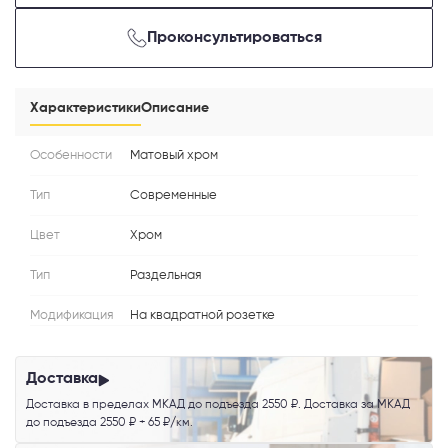
Проконсультироваться
Телефон
Характеристики
Описание
Особенности
Матовый хром
Выберите способ связи
Тип
Современные
Перезвонить
Цвет
Хром
Telegram
Тип
Раздельная
Модификация
На квадратной розетке
MAX
Доставка
Я согласен с
Политикой конфиденциальности
и даю
согласие на
обработку персональных данных
.
Доставка в пределах МКАД до подъезда 2550 ₽. Доставка за МКАД
до подъезда 2550 ₽ + 65 ₽/км.