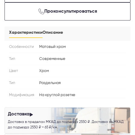
Проконсультироваться
Телефон
Характеристики
Описание
Особенности
Матовый хром
Выберите способ связи
Тип
Современные
Перезвонить
Цвет
Хром
Telegram
Тип
Раздельная
Модификация
На круглой розетке
MAX
Доставка
Я согласен с
Политикой конфиденциальности
и даю
согласие на
обработку персональных данных
.
Доставка в пределах МКАД до подъезда 2550 ₽. Доставка за МКАД
до подъезда 2550 ₽ + 65 ₽/км.