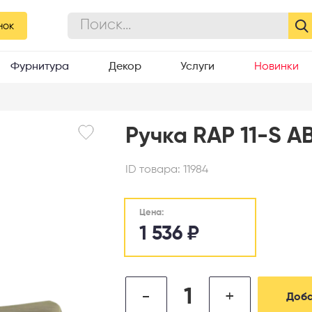
нок
Фурнитура
Декор
Услуги
Новинки
Ручка RAP 11-S A
ID товара:
11984
Цена:
1 536
₽
-
+
Доба