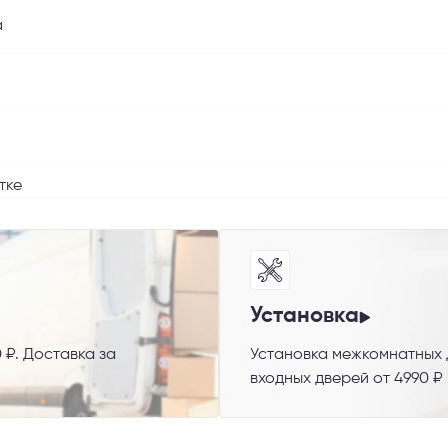
а
тке
 способ связи
резвонить
Telegram
M
Установка
 ₽. Доставка за
Установка межкомнатных д
гласен с
Политикой конфиденциальности
и даю
согласие на обработку пер
входных дверей от 4990 ₽
данных
.