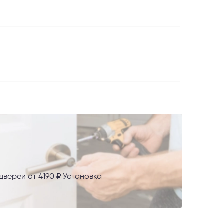
AX
верей от 4190 ₽ Установка
сональных