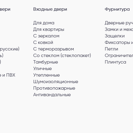
вери
Входные двери
Фурнитура
Для дома
Дверные ру
Для квартиры
Замки и мех
С зеркалом
Защелки
С ковкой
Фиксаторы 
русские)
С терморазрывом
Петли
ь)
Со стеклом (стеклопакет)
Ограничите
)
Тамбурные
Плинтуса
Уличные
 и ПВХ
Утепленные
Шумоизоляционные
Противопожарные
Антивандальные