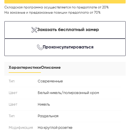
Складская программа осуществляется по предоплате от 20%
На заказные и предзаказные позиции предоплата от 70%
Заказать бесплатный замер
Телефон
Проконсультироваться
Выберите способ связи
Характеристики
Описание
Перезвонить
Тип
Современные
Цвет
Белый никель/полированный хром
Telegram
Цвет
Никель
MAX
Тип
Раздельная
Модификация
На круглой розетке
Я согласен с
Политикой конфиденциальности
и даю
согласие на