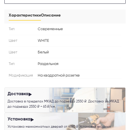
Телефон
Характеристики
Описание
Тип
Современные
Цвет
WHITE
Выберите способ связи
Цвет
Белый
Перезвонить
Тип
Раздельная
Telegram
Модификация
На квадратной розетке
MAX
Доставка
Доставка в пределах МКАД до подъезда 2550 ₽. Доставка за МКАД
Я согласен с
Политикой конфиденциальности
и даю
согласие на
до подъезда 2550 ₽ + 65 ₽/км.
обработку персональных данных
.
Установка
Установка межкомнатных дверей от 4190 ₽ Установка входных