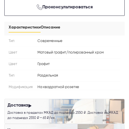
Проконсультироваться
Телефон
Характеристики
Описание
Тип
Современные
Выберите способ связи
Цвет
Матовый графит/полированный хром
Перезвонить
Цвет
Графит
Telegram
Тип
Раздельная
Модификация
На квадратной розетке
MAX
Доставка
Я согласен с
Политикой конфиденциальности
и даю
согласие на
обработку персональных данных
.
Доставка в пределах МКАД до подъезда 2550 ₽. Доставка за МКАД
до подъезда 2550 ₽ + 65 ₽/км.