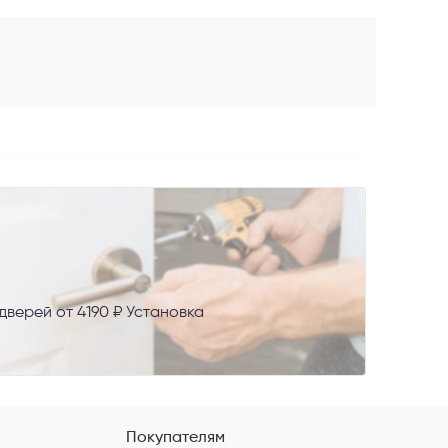
AX
верей от 4190 ₽ Установка
сональных
Покупателям