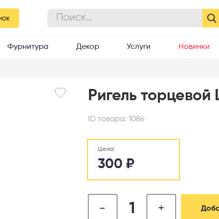
нок
Фурнитура
Декор
Услуги
Новинки
Ригель торцевой 
ID товара:
1086
Цена:
300
₽
-
+
Доба