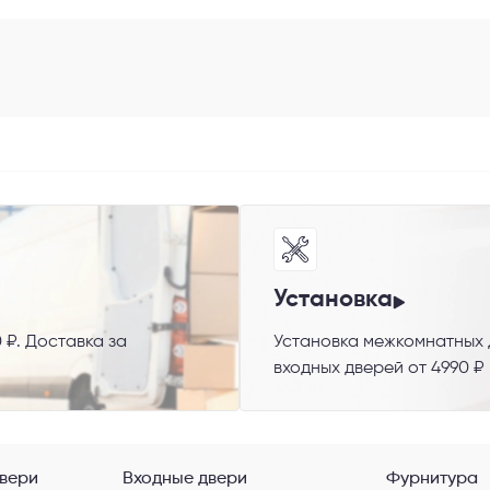
 способ связи
резвонить
Telegram
M
Установка
 ₽. Доставка за
Установка межкомнатных д
входных дверей от 4990 ₽
гласен с
Политикой конфиденциальности
и даю
согласие на обработку пер
данных
.
вери
Входные двери
Фурнитура