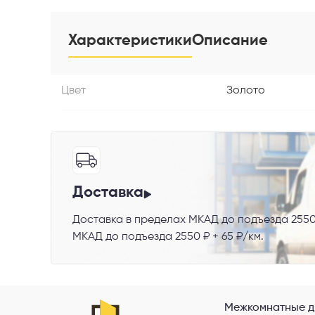
Характеристики
Описание
Телефон
Цвет
Золото
Выберите
Пе
Доставка
Доставка в пределах МКАД до подъезда 2550
МКАД до подъезда 2550 ₽ + 65 ₽/км.
Я со
Межкомнатные д