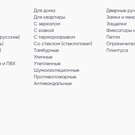
Для дома
Дверные ру
Для квартиры
Замки и мех
С зеркалом
Защелки
С ковкой
Фиксаторы 
русские)
С терморазрывом
Петли
ь)
Со стеклом (стеклопакет)
Ограничите
)
Тамбурные
Плинтуса
Уличные
 и ПВХ
Утепленные
Шумоизоляционные
Противопожарные
Антивандальные