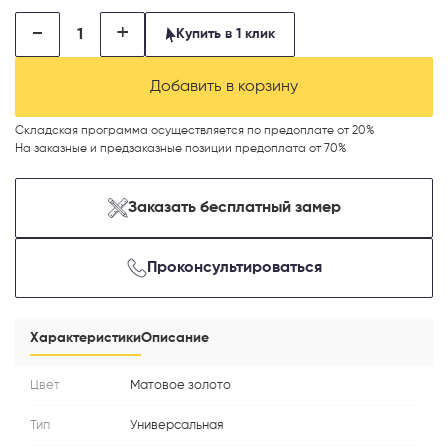
-
+
Купить в 1 клик
Добавить в корзину
Складская программа осуществляется по предоплате от 20%
Телефон
На заказные и предзаказные позиции предоплата от 70%
Заказать бесплатный замер
Выберите способ связи
Проконсультироваться
Перезвонить
Характеристики
Описание
Telegram
Цвет
Матовое золото
MAX
Тип
Универсальная