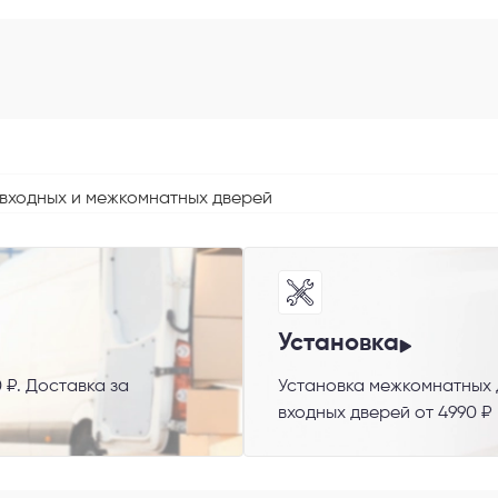
 входных и межкомнатных дверей
 способ связи
резвонить
Telegram
M
Установка
 ₽. Доставка за
Установка межкомнатных д
гласен с
Политикой конфиденциальности
и даю
согласие на обработку пер
входных дверей от 4990 ₽
данных
.