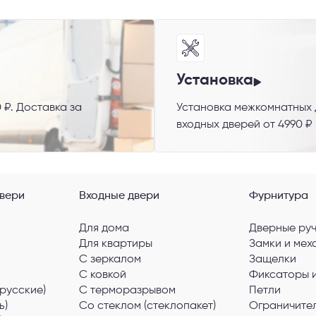
Установка
 способ связи
 ₽. Доставка за
Установка межкомнатных д
входных дверей от 4990 ₽
резвонить
Telegram
M
гласен с
Политикой конфиденциальности
и даю
согласие на обработку пер
вери
Входные двери
Фурнитура
данных
.
Для дома
Дверные ру
Для квартиры
Замки и мех
С зеркалом
Защелки
С ковкой
Фиксаторы 
русские)
С терморазрывом
Петли
ь)
Со стеклом (стеклопакет)
Ограничите