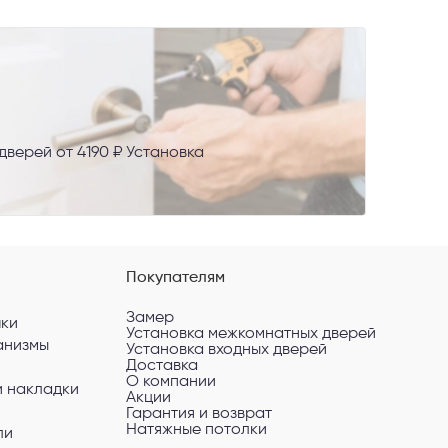
верей от 4190 ₽ Установка
AX
сональных
Покупателям
Замер
чки
Установка межкомнатных дверей
анизмы
Установка входных дверей
Доставка
О компании
и накладки
Акции
Гарантия и возврат
Натяжные потолки
ли