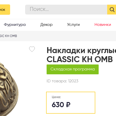
нок
Фурнитура
Декор
Услуги
Новинки
SIC KH OMB
Накладки круглы
CLASSIC KH OMB
Складская программа
ID товара:
12023
Цена:
630
₽