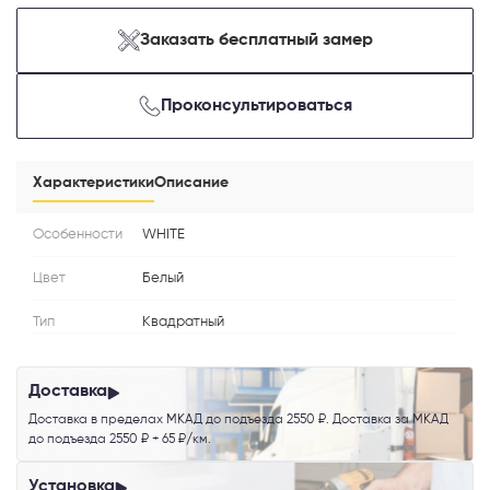
Заказать бесплатный замер
Телефон
Проконсультироваться
Выберите способ связи
Характеристики
Описание
Перезвонить
Особенности
WHITE
Цвет
Белый
Telegram
Тип
Квадратный
MAX
Доставка
Я согласен с
Политикой конфиденциальности
и даю
согласие на
Доставка в пределах МКАД до подъезда 2550 ₽. Доставка за МКАД
обработку персональных данных
.
до подъезда 2550 ₽ + 65 ₽/км.
Установка