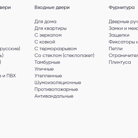
вери
Входные двери
Фурнитура
Для дома
Дверные ру
Для квартиры
Замки и мех
С зеркалом
Защелки
С ковкой
Фиксаторы 
русские)
С терморазрывом
Петли
ь)
Со стеклом (стеклопакет)
Ограничите
)
Тамбурные
Плинтуса
Уличные
 и ПВХ
Утепленные
Шумоизоляционные
Противопожарные
Антивандальные