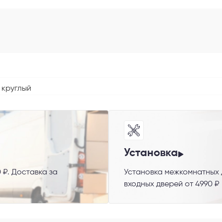
 круглый
 способ связи
резвонить
Telegram
M
Установка
 ₽. Доставка за
Установка межкомнатных д
гласен с
Политикой конфиденциальности
и даю
согласие на обработку пер
входных дверей от 4990 ₽
данных
.