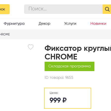
нок
Фурнитура
Декор
Услуги
Новинки
CHROME
Фиксатор круглы
CHROME
Складская программа
ID товара:
9655
Цена:
999
₽