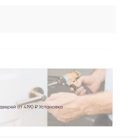
AX
верей от 4190 ₽ Установка
сональных