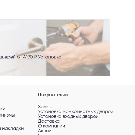
верей от 4190 ₽ Установка
AX
сональных
Покупателям
Замер
чки
Установка межкомнатных дверей
анизмы
Установка входных дверей
Доставка
О компании
и накладки
Акции