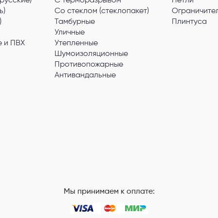
русские)
С терморазрывом
Петли
ь)
Со стеклом (стеклопакет)
Ограничите
)
Тамбурные
Плинтуса
Уличные
 и ПВХ
Утепленные
Шумоизоляционные
Противопожарные
Антивандальные
Мы принимаем к оплате: