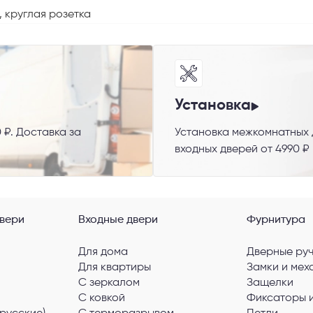
 круглая розетка
 способ связи
Установка
 ₽. Доставка за
Установка межкомнатных д
резвонить
Telegram
M
входных дверей от 4990 ₽
гласен с
Политикой конфиденциальности
и даю
согласие на обработку пер
данных
.
вери
Входные двери
Фурнитура
Для дома
Дверные ру
Для квартиры
Замки и мех
С зеркалом
Защелки
С ковкой
Фиксаторы 