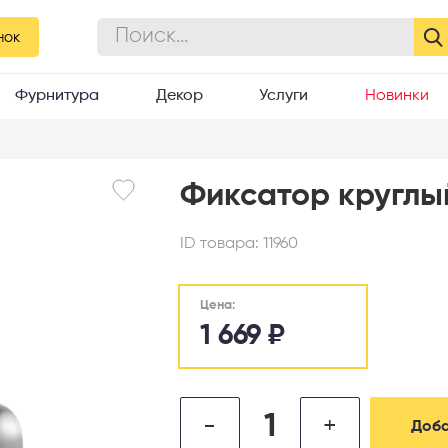
нок
Фурнитура
Декор
Услуги
Новинки
Фиксатор круглы
ID товара:
11960
Цена:
1 669
₽
-
+
Доба