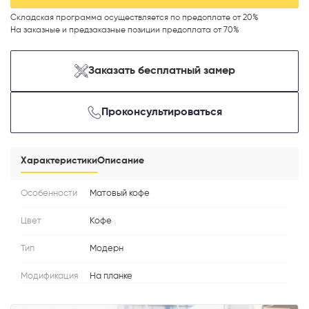
Складская программа осуществляется по предоплате от 20%
На заказные и предзаказные позиции предоплата от 70%
Заказать бесплатный замер
Телефон
Проконсультироваться
Выберите способ связи
Характеристики
Описание
Перезвонить
Особенности
Матовый кофе
Telegram
Цвет
Кофе
MAX
Тип
Модерн
Модификация
На планке
Я согласен с
Политикой конфиденциальности
и даю
согласие на
обработку персональных данных
.