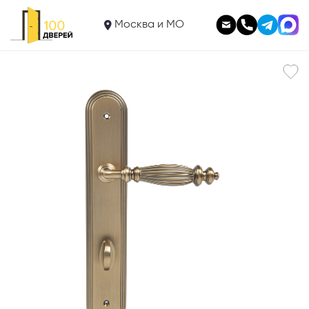
5 560
Дверная ручка на планке с фиксатором Siena 1010.11WC
Москва и МО
В корзину